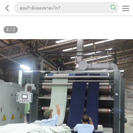
2
/
2