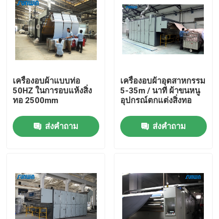
ทัวร์โรงงาน
ควบคุมคุณภาพ
เครื่องอบผ้าแบบท่อ
เครื่องอบผ้าอุตสาหกรรม
ติดต่อเรา
50HZ ในการอบแห้งสิ่ง
5-35m / นาที ผ้าขนหนู
ทอ 2500mm
อุปกรณ์ตกแต่งสิ่งทอ
ขอใบเสนอราคา
ส่งคำถาม
ส่งคำถาม
เครื่อง Stenter สิ่งทอ
เครื่องอบไอน้ำร้อน
เครื่องใส่ผ้า