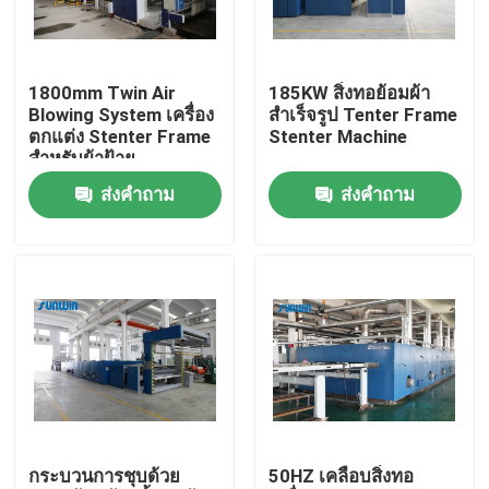
ทัวร์โรงงาน
1800mm Twin Air
185KW สิ่งทอย้อมผ้า
Blowing System เครื่อง
สำเร็จรูป Tenter Frame
ควบคุมคุณภาพ
ตกแต่ง Stenter Frame
Stenter Machine
สำหรับผ้าฝ้าย
ส่งคำถาม
ส่งคำถาม
ติดต่อเรา
ขอใบเสนอราคา
เครื่อง Stenter สิ่งทอ
เครื่องอบไอน้ำร้อน
กระบวนการชุบด้วย
50HZ เคลือบสิ่งทอ
เครื่องใส่ผ้า