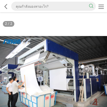
2
/
2